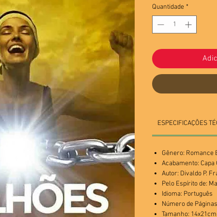
Quantidade
*
Adic
ESPECIFICAÇÕES TÉ
Gênero: Romance E
Acabamento: Cap
Autor: Divaldo P. F
Pelo Espírito de: 
Idioma: Português
Número de Páginas
Tamanho: 14x21cm