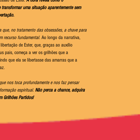
essão de Ester.
A obra revela como o
de transformar uma situação aparentemente sem
ertação.
na que, no tratamento das obsessões, a chave para
m recurso fundamental.
Ao longo da narrativa,
bertação de Ester, que, graças ao auxílio
eus pais, começa a ver os grilhões que a
ndo que ela se libertasse das amarras que a
az.
 que nos toca profundamente e nos faz pensar
formação espiritual.
Não perca a chance, adquira
 Grilhões Partidos!