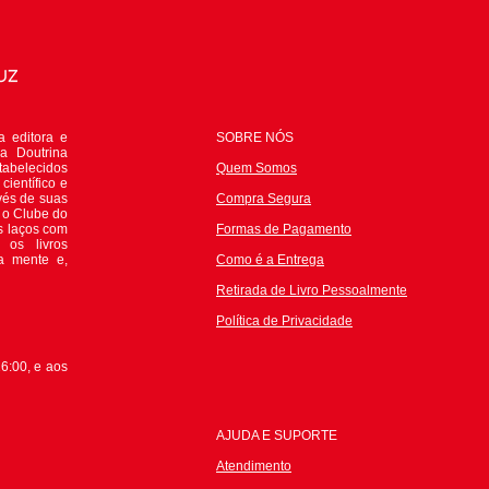
 editora e
SOBRE NÓS
da Doutrina
tabelecidos
Quem Somos
científico e
avés de suas
Compra Segura
e o Clube do
s laços com
Formas de Pagamento
 os livros
 a mente e,
Como é a Entrega
Retirada de Livro Pessoalmente
P
olítica de Privacidade
6:00, e aos
AJUDA E SUPORTE
Atendimento