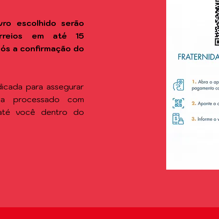
vro escolhido
serão
rreios em até 15
após a confirmação do
icada para assegurar
ja processado com
 até você dentro do