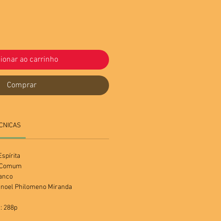
ionar ao carrinho
Comprar
CNICAS
spírita
a Comum
ranco
Manoel Philomeno Miranda
: 288p