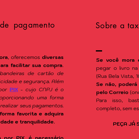
 de pagamento
Sobre a tax
ora
, oferecemos
diversas
Se você mora 
a facilitar sua compra
.
pegar o livro n
 bandeiras de cartão de
(Rua Bela Vista, 
ticidade e segurança. Além
Se não, poderá
por
PIX
-
cujo CNPJ é o
pelo Correio
(on
roporcionando uma forma
Para isso, ba
 realizar seus pagamentos.
completo, sem e
forma favorita e adquira
idade e tranquilidade.
PEÇA JÁ 
 por PIX, é necessário