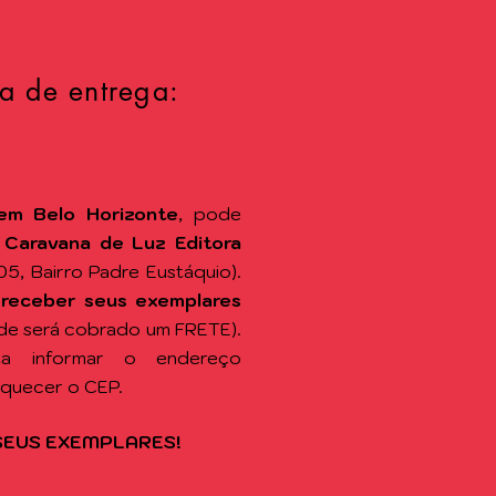
a de entrega:
em Belo Horizonte
, pode
a
Caravana de Luz Editora
105, Bairro Padre Eustáquio).
 receber seus exemplares
de será cobrado um FRETE).
sta informar o endereço
squecer o CEP.
SEUS EXEMPLARES!