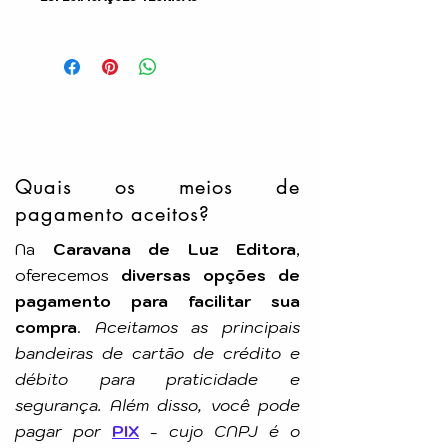
Gênero: Mensagens
Acabamento: Capa Comum – Bolso
Autor: Lourival Lopes
Idioma: Português
Número de Páginas: 256p
Tamanho: 7,5x11cm
Editora: Otimismo
Quais os meios de
pagamento aceitos?
Na
Caravana de Luz Editora
,
oferecemos
diversas opções de
pagamento para facilitar sua
compra
.
Aceitamos as principais
bandeiras de cartão de crédito e
débito para praticidade e
segurança. Além disso, você pode
pagar por
PIX
-
cujo CNPJ é o