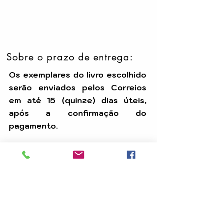
Sobre o prazo de entrega:
Os exemplares do livro escolhido
serão enviados pelos Correios
em até 15 (quinze) dias úteis,
após a confirmação do
pagamento.
Temos uma equipe dedicada para
assegurar que seu pedido seja
processado com eficiência e
chegue até você dentro do prazo.