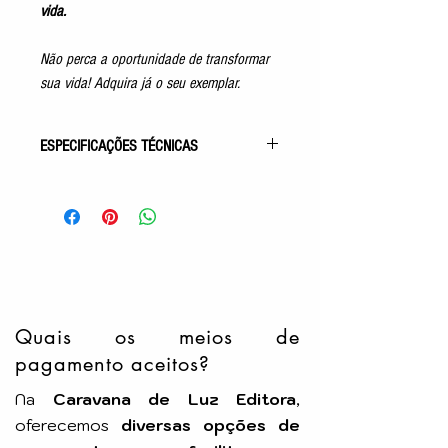
vida.
Não perca a oportunidade de transformar
sua vida! Adquira já o seu exemplar.
ESPECIFICAÇÕES TÉCNICAS
Gênero: Mensagens
Acabamento: Capa Comum
Autor: Divaldo P. Franco
Pelo Espírito de: Joanna de Angelis
Idioma: Português
Número de Páginas: 144p
Tamanho: 14x21cm
Editora: MINAS
Quais os meios de
pagamento aceitos?
Na
Caravana de Luz Editora
,
oferecemos
diversas opções de