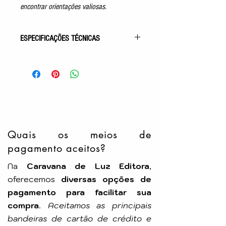
encontrar orientações valiosas.
ESPECIFICAÇÕES TÉCNICAS
Gênero: Mediunidade
Acabamento: Capa Comum
Autor: Milton Felipeli e Roosevelt
Tiago
Idioma: Português
Número de Páginas: 160p
Tamanho: 14x21cm
Editora: SOLIDUM
Quais os meios de
pagamento aceitos?
Na
Caravana de Luz Editora
,
oferecemos
diversas opções de
pagamento para facilitar sua
compra
.
Aceitamos as principais
bandeiras de cartão de crédito e