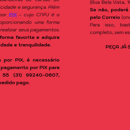
(Rua Bela Vista, 
ticidade e segurança. Além
Se não, poderá
por
PIX
-
cujo CNPJ é o
pelo Correio
(on
roporcionando uma forma
Para isso, ba
 realizar seus pagamentos.
completo, sem e
forma favorita e adquira
idade e tranquilidade.
PEÇA JÁ 
 por PIX, é necessário
 pagamento por PIX para
 55 (31) 99240-0607,
pedido pago.