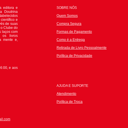
 editora e
SOBRE NÓS
da Doutrina
tabelecidos
Quem Somos
científico e
avés de suas
Compra Segura
e o Clube do
s laços com
Formas de Pagamento
 os livros
 a mente e,
Como é a Entrega
Retirada de Livro Pessoalmente
P
olítica de Privacidade
6:00, e aos
AJUDA E SUPORTE
Atendimento
Política de Troca
il.com