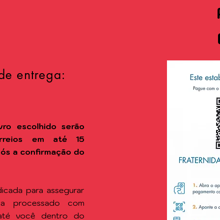
de entrega:
vro escolhido
serão
rreios em até 15
após a confirmação do
icada para assegurar
ja processado com
 até você dentro do