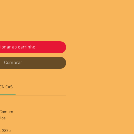
ionar ao carrinho
Comprar
CNICAS
a Comum
los
: 232p