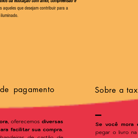
safios da educação com amor, compreensão e
s aqueles que desejam contribuir para a
 iluminado.
 de pagamento
Sobre a tax
ora
, oferecemos
diversas
Se você mora 
a facilitar sua compra
.
pegar o livro n
 bandeiras de cartão de