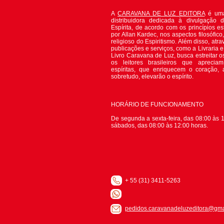
A
CARAVANA DE LUZ EDITORA
é uma
distribuidora dedicada à divulgação 
Espírita, de acordo com os princípios es
por Allan Kardec, nos aspectos filosófico, 
religioso do Espiritismo. Além disso, atr
publicações e serviços, como a Livraria 
Livro Caravana de Luz, busca estreitar o
os leitores brasileiros que apreciam
espíritas, que enriquecem o coração,
sobretudo, elevarão o espírito.
HORÁRIO DE FUNCIONAMENTO
De segunda a sexta-feira, das 08:00 às 1
sábados, das 08:00 às 12:00 horas.
+ 55 (31) 3411-5263
pedidos.caravanadeluzeditora@gma