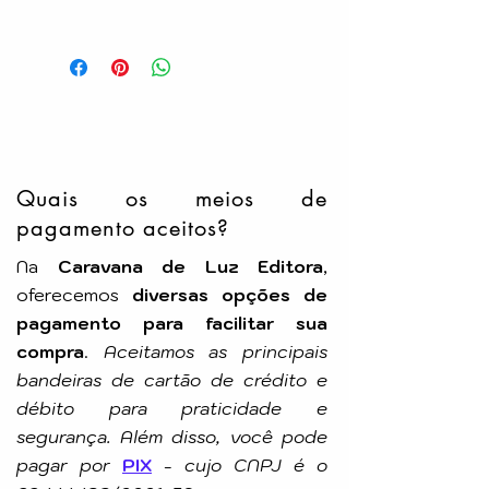
Gênero: Estudo
Acabamento: Capa Comum
Autor: Divaldo P. Franco
Pelo Espírito de: Joanna de Angelis
Idioma: Português
Número de Páginas: 200p
Tamanho: 4x21cm
Editora: LEAL
Quais os meios de
pagamento aceitos?
Na
Caravana de Luz Editora
,
oferecemos
diversas opções de
pagamento para facilitar sua
compra
.
Aceitamos as principais
bandeiras de cartão de crédito e
débito para praticidade e
segurança. Além disso, você pode
pagar por
PIX
-
cujo CNPJ é o