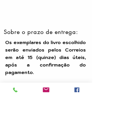
Sobre o prazo de entrega:
Os exemplares do livro escolhido
serão enviados pelos Correios
em até 15 (quinze) dias úteis,
após a confirmação do
pagamento.
Temos uma equipe dedicada para
assegurar que seu pedido seja
processado com eficiência e
chegue até você dentro do prazo.