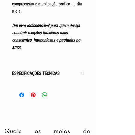
compreensão e a aplicação prática no dia
a dia.
Um livro indispensável para quem deseja
construir relações familiares mais
conscientes, harmoniosas e pautadas no
amor.
ESPECIFICAÇÕES TÉCNICAS
Gênero: Autoajuda
Acabamento: Capa Comum
Autor: Raul Teixeira
Pelo Espírito de: Camilo
Idioma: Português
Número de Páginas: 164p
Tamanho: 23x16 cm
Editora: Fráter
Quais os meios de