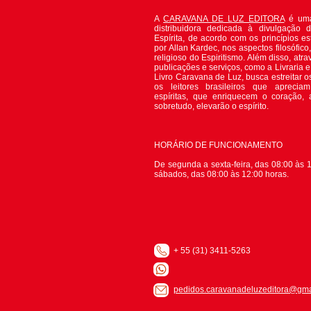
A
CARAVANA DE LUZ EDITORA
é uma
distribuidora dedicada à divulgação 
Espírita, de acordo com os princípios es
por Allan Kardec, nos aspectos filosófico, 
religioso do Espiritismo. Além disso, atr
publicações e serviços, como a Livraria 
Livro Caravana de Luz, busca estreitar o
os leitores brasileiros que apreciam
espíritas, que enriquecem o coração,
sobretudo, elevarão o espírito.
HORÁRIO DE FUNCIONAMENTO
De segunda a sexta-feira, das 08:00 às 1
sábados, das 08:00 às 12:00 horas.
+ 55 (31) 3411-5263
pedidos.caravanadeluzeditora@gma