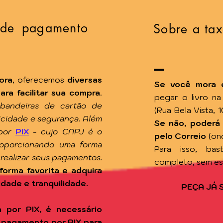
 de pagamento
Sobre a tax
ora
, oferecemos
diversas
Se você mora 
a facilitar sua compra
.
pegar o livro n
 bandeiras de cartão de
(Rua Bela Vista, 
ticidade e segurança. Além
Se não, poderá
por
PIX
-
cujo CNPJ é o
pelo Correio
(on
roporcionando uma forma
Para isso, ba
 realizar seus pagamentos.
completo, sem e
forma favorita e adquira
idade e tranquilidade.
PEÇA JÁ 
 por PIX, é necessário
 pagamento por PIX para