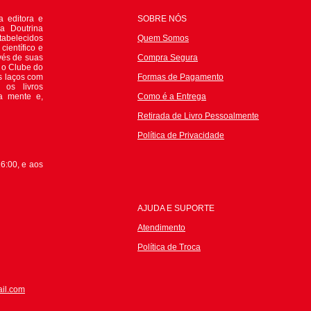
 editora e
SOBRE NÓS
da Doutrina
tabelecidos
Quem Somos
científico e
avés de suas
Compra Segura
e o Clube do
s laços com
Formas de Pagamento
 os livros
 a mente e,
Como é a Entrega
Retirada de Livro Pessoalmente
P
olítica de Privacidade
6:00, e aos
AJUDA E SUPORTE
Atendimento
Política de Troca
il.com