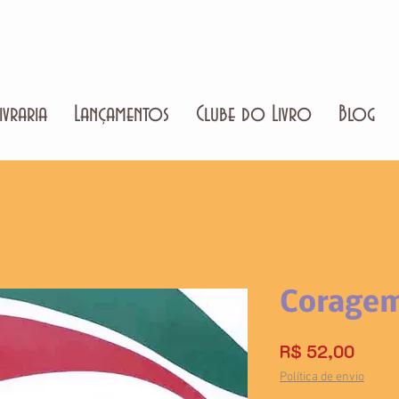
ivraria
Lançamentos
Clube do Livro
Blog
Corage
Preço
R$ 52,00
Política de envio