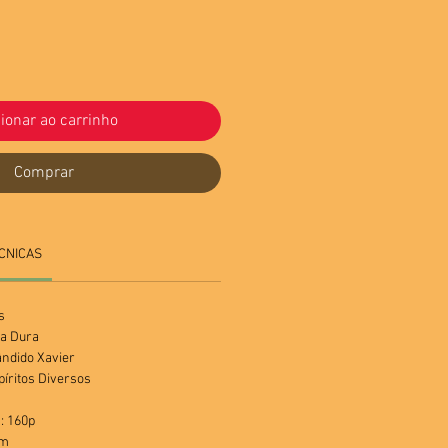
ionar ao carrinho
Comprar
CNICAS
s
a Dura
ândido Xavier
píritos Diversos
: 160p
cm