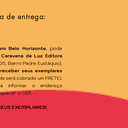
a de entrega:
em Belo Horizonte
, pode
a
Caravana de Luz Editora
105, Bairro Padre Eustáquio).
 receber seus exemplares
de será cobrado um FRETE).
sta informar o endereço
squecer o CEP.
SEUS EXEMPLARES!