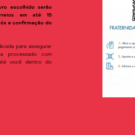
vro escolhido
serão
rreios em até 15
após a confirmação do
icada para assegurar
ja processado com
 até você dentro do