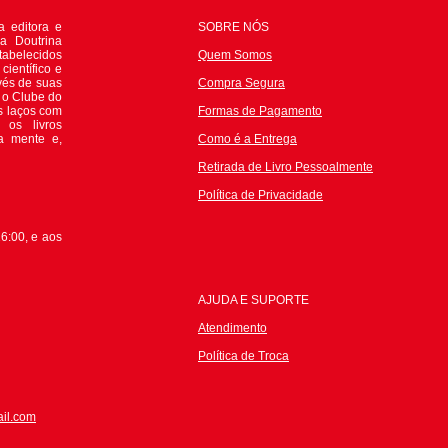
 editora e
SOBRE NÓS
da Doutrina
tabelecidos
Quem Somos
científico e
avés de suas
Compra Segura
e o Clube do
s laços com
Formas de Pagamento
 os livros
 a mente e,
Como é a Entrega
Retirada de Livro Pessoalmente
P
olítica de Privacidade
6:00, e aos
AJUDA E SUPORTE
Atendimento
Política de Troca
il.com