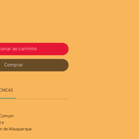
ionar ao carrinho
Comprar
CNICAS
a Comum
ira
van de Albuquerque