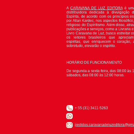
A
CARAVANA DE LUZ EDITORA
é uma
distribuidora dedicada à divulgação 
Espírita, de acordo com os princípios es
por Allan Kardec, nos aspectos filosófico, 
religioso do Espiritismo. Além disso, atr
publicações e serviços, como a Livraria 
Livro Caravana de Luz, busca estreitar o
os leitores brasileiros que apreciam
espíritas, que enriquecem o coração,
sobretudo, elevarão o espírito.
HORÁRIO DE FUNCIONAMENTO
De segunda a sexta-feira, das 08:00 às 1
sábados, das 08:00 às 12:00 horas.
+ 55 (31) 3411-5263
pedidos.caravanadeluzeditora@gma