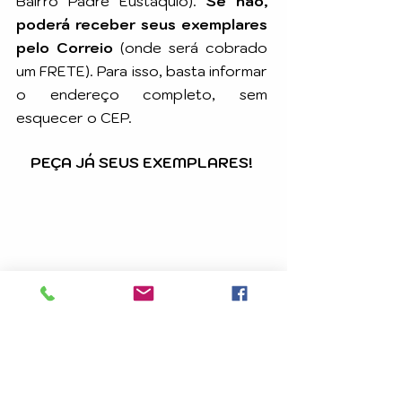
Bairro Padre Eustáquio).
Se não,
poderá receber seus exemplares
pelo Correio
(onde será cobrado
um FRETE). Para isso, basta informar
o endereço completo, sem
esquecer o CEP.
PEÇA JÁ SEUS EXEMPLARES!
Sobre o prazo de entrega:
Os exemplares do livro escolhido
serão enviados pelos Correios
em até 15 (quinze) dias úteis,
após a confirmação do