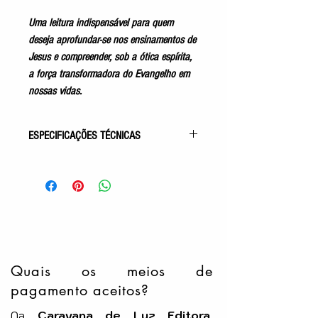
Uma leitura indispensável para quem
deseja aprofundar-se nos ensinamentos de
Jesus e compreender, sob a ótica espírita,
a força transformadora do Evangelho em
nossas vidas.
ESPECIFICAÇÕES TÉCNICAS
Gênero: Evangélico
4ª Obra da Coleção Humberto de
Campos
Acabamento: Capa Comum
Autor: Francisco Cândido Xavier
Pelo Espírito de: Humberto de
Campos
Idioma: Português
Quais os meios de
Número de Páginas: 224p
pagamento aceitos?
Tamanho: 14x21cm
Editora: FEB
Na
Caravana de Luz Editora
,