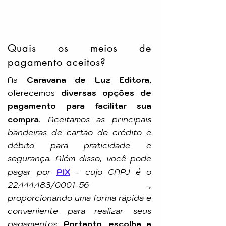
Pelo Espírito de: Espírito Valérium
Idioma: Português
Número de Páginas: 120p
Tamanho: 14x21cm
Editora: FEB
Quais os meios de
pagamento aceitos?
Na
Caravana de Luz Editora
,
oferecemos
diversas opções de
pagamento para facilitar sua
compra
.
Aceitamos as principais
bandeiras de cartão de crédito e
débito para praticidade e
segurança. Além disso, você pode
pagar por
PIX
-
cujo CNPJ é o
22.444.483
/0001-56 -,
proporcionando uma forma rápida e
conveniente para realizar seus
pagamentos.
Portanto, escolha a