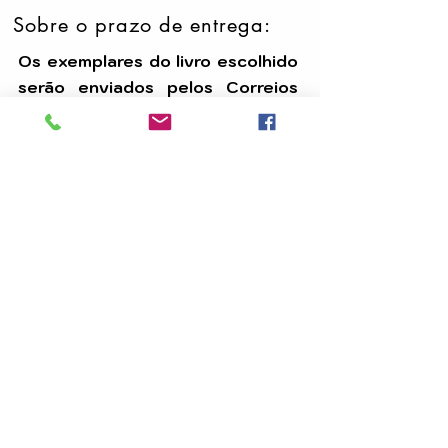
Sobre o prazo de entrega:
Os exemplares do livro escolhido
serão enviados pelos Correios
em até 15 (quinze) dias úteis,
após a confirmação do
pagamento.
Temos uma equipe dedicada para
assegurar que seu pedido seja
processado com eficiência e
chegue até você dentro do prazo.
A
CARAVANA DE LUZ EDITORA
é uma editora
e distribuidora dedicada à divulgação da