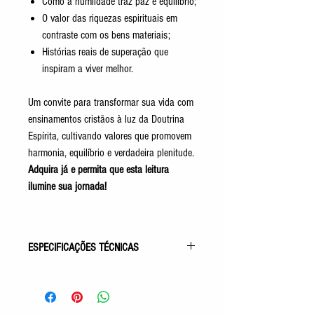
Como a humildade traz paz e equilíbrio;
O valor das riquezas espirituais em
contraste com os bens materiais;
Histórias reais de superação que
inspiram a viver melhor.
Um convite para transformar sua vida com
ensinamentos cristãos à luz da Doutrina
Espírita, cultivando valores que promovem
harmonia, equilíbrio e verdadeira plenitude.
Adquira já e permita que esta leitura
ilumine sua jornada!
ESPECIFICAÇÕES TÉCNICAS
Gênero: Evangélico
Acabamento: Capa Comum
Autor: Wando Vieira