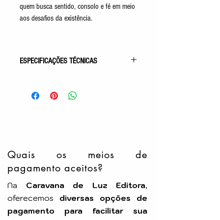
quem busca sentido, consolo e fé em meio
aos desafios da existência.
ESPECIFICAÇÕES TÉCNICAS
Gênero: Evangélico
Acabamento: Capa Comum
Autor: Richard Simonetti
Idioma: Português
Número de Páginas: 208p
Tamanho: 14x21cm
Editora:
CEAC
Quais os meios de
pagamento aceitos?
Na
Caravana de Luz Editora
,
oferecemos
diversas opções de
pagamento para facilitar sua