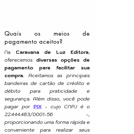
Autor: Francisco Cândido Xavier
Pelo Espírito de: Espíritos Diversos
Idioma: Português
Número de Páginas: 96p
Tamanho: 9x12cm
Editora: GEEM
Quais os meios de
pagamento aceitos?
Na
Caravana de Luz Editora
,
oferecemos
diversas opções de
pagamento para facilitar sua
compra
.
Aceitamos as principais
bandeiras de cartão de crédito e
débito para praticidade e
segurança. Além disso, você pode
pagar por
PIX
-
cujo CNPJ é o
22.444.483
/0001-56 -,
proporcionando uma forma rápida e
conveniente para realizar seus