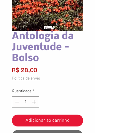
Antologia da
Juventude -
Bolso
Preço
R$ 28,00
Política de envio
Quantidade
*
Adicionar ao carrinho