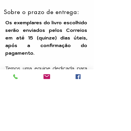
Sobre o prazo de entrega:
Os exemplares do livro escolhido
serão enviados pelos Correios
em até 15 (quinze) dias úteis,
após a confirmação do
pagamento.
Temos uma equipe dedicada para
assegurar que seu pedido seja
processado com eficiência e
chegue até você dentro do prazo.
A
CARAVANA DE LUZ EDITORA
é uma editora