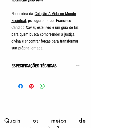
libertação pelo bem.
Nona obra da
Coleção
A Vida no Mundo
Espiritual
, psicografada por Francisco
Cândido Xavier, este livro é um guia de luz
para quem busca compreender a justiça
divina e encontrar forças para transformar
sua própria jornada.
ESPECIFICAÇÕES TÉCNICAS
Gênero: Estudo
9ª Obra da Coleção Vida Espiritual
Acabamento: Capa Comum
Autor: Francisco Cândido Xavier
Pelo Espírito de: André Luiz
Idioma: Português
Número de Páginas: 304p
Tamanho: 14x21cm
Quais os meios de
Editora: FEB