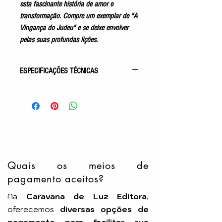
esta fascinante história de amor e
transformação. Compre um exemplar de "A
Vingança do Judeu" e se deixe envolver
pelas suas profundas lições.
ESPECIFICAÇÕES TÉCNICAS
Gênero: Romance Espírita
Acabamento: Capa Comum
Autor: J.W.Rochester
Pelo Espírito de: Vera
Kryzhanovskaia
Idioma: Português
Número de Páginas: 424p
Tamanho: 16x23cm
Quais os meios de
Editora: EME
pagamento aceitos?
Na
Caravana de Luz Editora
,
oferecemos
diversas opções de