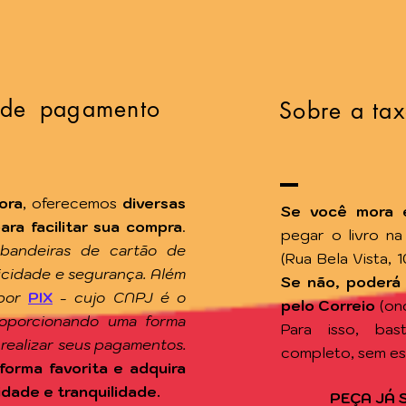
 de pagamento
Sobre a tax
ora
, oferecemos
diversas
Se você mora 
a facilitar sua compra
.
pegar o livro n
 bandeiras de cartão de
(Rua Bela Vista, 
ticidade e segurança. Além
Se não, poderá
por
PIX
-
cujo CNPJ é o
pelo Correio
(on
roporcionando uma forma
Para isso, ba
 realizar seus pagamentos.
completo, sem e
forma favorita e adquira
idade e tranquilidade.
PEÇA JÁ 