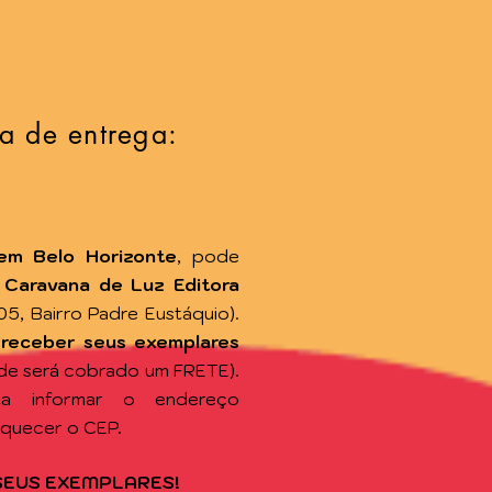
a de entrega:
em Belo Horizonte
, pode
a
Caravana de Luz Editora
105, Bairro Padre Eustáquio).
 receber seus exemplares
de será cobrado um FRETE).
sta informar o endereço
squecer o CEP.
SEUS EXEMPLARES!