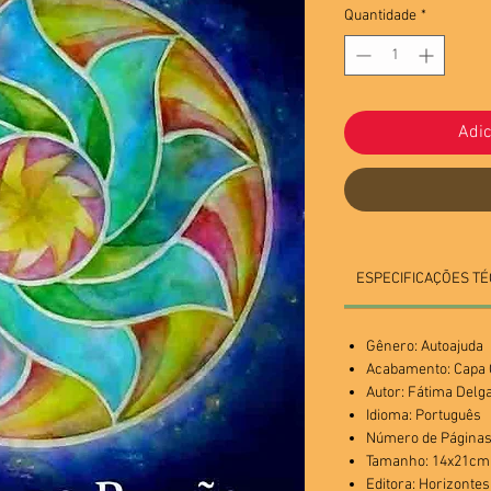
Quantidade
*
Adic
ESPECIFICAÇÕES TÉ
Gênero: Autoajuda
Acabamento: Cap
Autor: Fátima Delg
Idioma: Português
Número de Páginas
Tamanho: 14x21cm
Editora: Horizontes