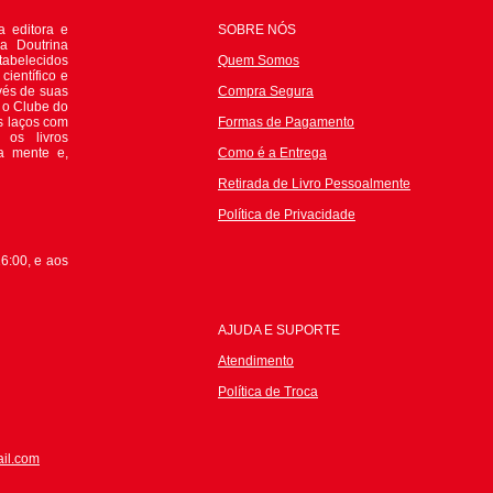
 editora e
SOBRE NÓS
da Doutrina
tabelecidos
Quem Somos
científico e
avés de suas
Compra Segura
e o Clube do
s laços com
Formas de Pagamento
 os livros
 a mente e,
Como é a Entrega
Retirada de Livro Pessoalmente
P
olítica de Privacidade
6:00, e aos
AJUDA E SUPORTE
Atendimento
Política de Troca
il.com