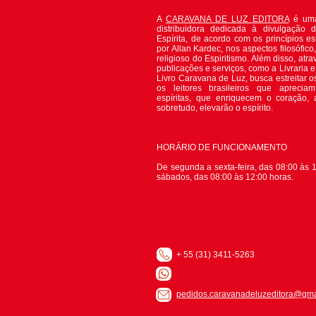
A
CARAVANA DE LUZ EDITORA
é uma
distribuidora dedicada à divulgação 
Espírita, de acordo com os princípios es
por Allan Kardec, nos aspectos filosófico, 
religioso do Espiritismo. Além disso, atr
publicações e serviços, como a Livraria 
Livro Caravana de Luz, busca estreitar o
os leitores brasileiros que apreciam
espíritas, que enriquecem o coração,
sobretudo, elevarão o espírito.
HORÁRIO DE FUNCIONAMENTO
De segunda a sexta-feira, das 08:00 às 1
sábados, das 08:00 às 12:00 horas.
+ 55 (31) 3411-5263
pedidos.caravanadeluzeditora@gma