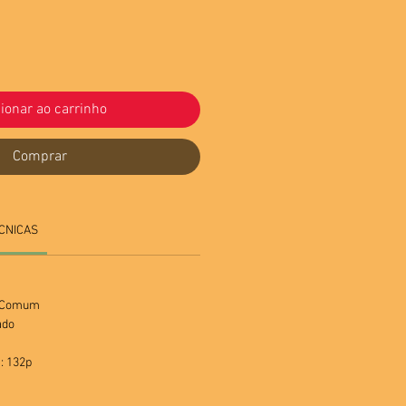
ionar ao carrinho
Comprar
CNICAS
a Comum
ado
: 132p