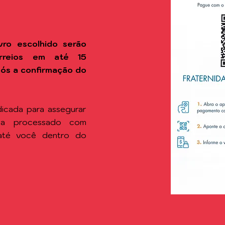
vro escolhido
serão
rreios em até 15
após a confirmação do
icada para assegurar
ja processado com
 até você dentro do