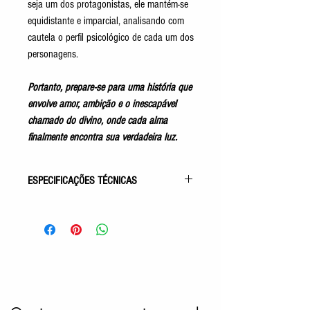
seja um dos protagonistas, ele mantém-se
equidistante e imparcial, analisando com
cautela o perfil psicológico de cada um dos
personagens.
Portanto, prepare-se para uma história que
envolve amor, ambição e o inescapável
chamado do divino, onde cada alma
finalmente encontra sua verdadeira luz.
ESPECIFICAÇÕES TÉCNICAS
Gênero: Romance Espírita
Acabamento: Capa Comum
Autor: Dineu de Paula
Pelo Espírito de: Bernardo
Idioma: Português
Número de Páginas: 248p
Tamanho: 15x22cm
Editora: EME