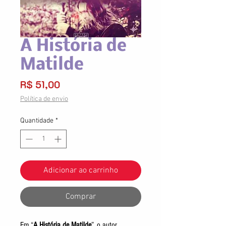
A História de
Matilde
Preço
R$ 51,00
Política de envio
Quantidade
*
Adicionar ao carrinho
Comprar
Em “
A História de Matilde
”, o autor