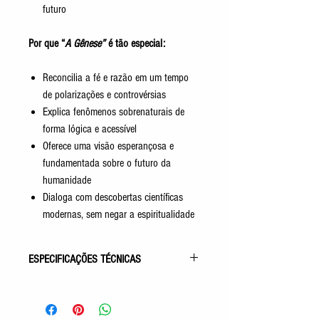
futuro
Por que “
A Gênese”
é tão especial:
Reconcilia a fé e razão em um tempo
de polarizações e controvérsias
Explica fenômenos sobrenaturais de
forma lógica e acessível
Oferece uma visão esperançosa e
fundamentada sobre o futuro da
humanidade
Dialoga com descobertas científicas
modernas, sem negar a espiritualidade
ESPECIFICAÇÕES TÉCNICAS
Gênero: Obras Básicas/Estudo
Acabamento: Capa Comum
Autor (a): Allan Kardec