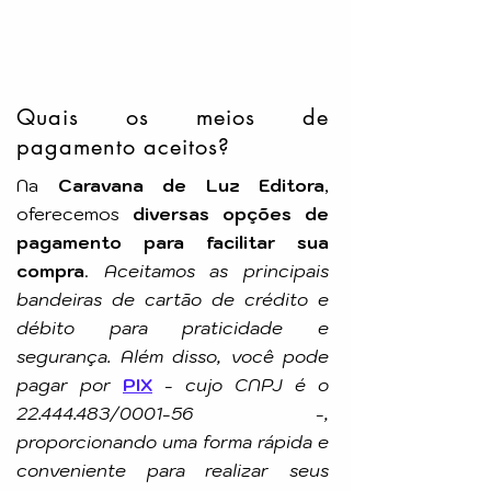
Tradução: Salvador Gentile
Idioma: Português
Número de Páginas: 312p
Tamanho: 14,0X21,0cm
Editora: IDE
Quais os meios de
pagamento aceitos?
Esta obra é para quem busca respostas
sinceras e profundas sobre os maiores
Na
Caravana de Luz Editora
,
mistérios da existência humana.
oferecemos
diversas opções de
pagamento para facilitar sua
compra
.
Aceitamos as principais
bandeiras de cartão de crédito e
débito para praticidade e
segurança. Além disso, você pode
pagar por
PIX
-
cujo CNPJ é o
22.444.483
/0001-56 -,
proporcionando uma forma rápida e
conveniente para realizar seus