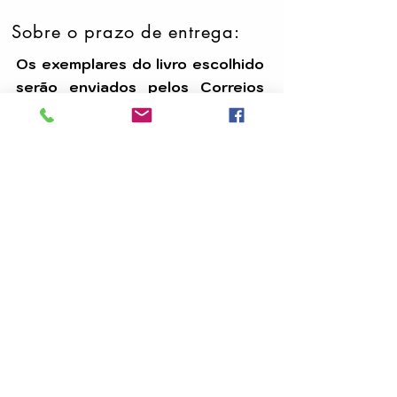
Sobre o prazo de entrega:
Os exemplares do livro escolhido
serão enviados pelos Correios
em até 15 (quinze) dias úteis,
após a confirmação do
pagamento.
Temos uma equipe dedicada para
assegurar que seu pedido seja
processado com eficiência e
chegue até você dentro do prazo.
A
CARAVANA DE LUZ EDITORA
é uma editora
e distribuidora dedicada à divulgação da