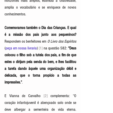
horizontes mais amplos, estimula a criatividade, 
amplia o vocabulário e se enriquece de novos 
conhecimentos. 
Comemoramos também o Dia das Crianças. E qual 
é a missão dos pais junto aos pequeninos?
Respondem os benfeitores em 
O Livro dos Espíritos
(
peça em nossa livraria
) 
[1]
 na questão 582:
 “Deus 
colocou o filho sob a tutela dos pais, a fim de que 
estes o dirijam pela senda do bem, e lhes facilitou 
a tarefa dando àquele uma organização débil e 
delicada, que o torna propício a todas as 
impressões.”
.  
E Vianna de Carvalho 
[2]
 complementa: “O 
coração infantojuvenil é abençoado solo onde se 
deve albergar a sementeira de vida eterna. 