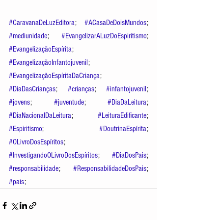
#CaravanaDeLuzEditora
; 
#ACasaDeDoisMundos
; 
#mediunidade
; 
#EvangelizarALuzDoEspiritismo
; 
#EvangelizaçãoEspírita
; 
#EvangelizaçãoInfantojuvenil
; 
#EvangelizaçãoEspíritaDaCriança
; 
#DiaDasCrianças
; 
#crianças
; 
#infantojuvenil
; 
#jovens
; 
#juventude
; 
#DiaDaLeitura
; 
#DiaNacionalDaLeitura
; 
#LeituraEdificante
; 
#Espiritismo
; 
#DoutrinaEspírita
;  
#OLivroDosEspíritos
; 
#InvestigandoOLivroDosEspíritos
; 
#DiaDosPais
; 
#responsabilidade
; 
#ResponsabilidadeDosPais
; 
#pais
; 