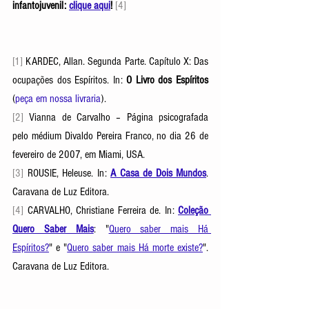
infantojuvenil: 
clique aqui
! 
[4]
[1]
 KARDEC, Allan. Segunda Parte. Capítulo X: Das 
ocupações dos Espíritos. In: 
O Livro dos Espíritos
(
peça em nossa livraria
). 
[2]
 Vianna de Carvalho – Página psicografada 
pelo médium Divaldo Pereira Franco, no dia 26 de 
fevereiro de 2007, em Miami, USA. 
[3]
 ROUSIE, Heleuse. In: 
A Casa de Dois Mundos
. 
Caravana de Luz Editora. 
[4] 
CARVALHO, Christiane Ferreira de. In: 
Coleção 
Quero Saber Mais
: "
Quero saber mais Há 
Espíritos?
" e "
Quero saber mais Há morte existe?
". 
Caravana de Luz Editora.