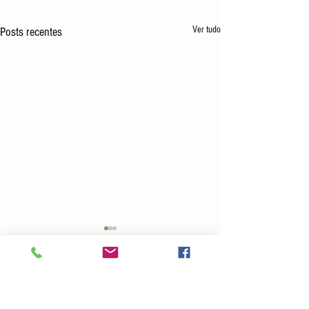
Ver tudo
Posts recentes
Comentários
Perante à Criança