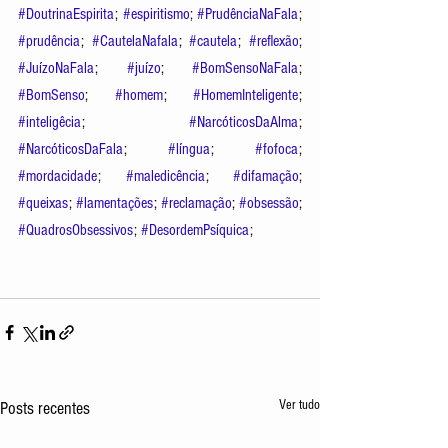
#DoutrinaEspirita
; 
#espiritismo
; 
#PrudênciaNaFala
; 
#prudência
; 
#CautelaNafala
; 
#cautela
; 
#reflexão
; 
#JuízoNaFala
; 
#juízo
; 
#BomSensoNaFala
; 
#BomSenso
; 
#homem
; 
#HomemInteligente
; 
#inteligêcia
; 
#NarcóticosDaAlma
; 
#NarcóticosDaFala
; 
#língua
; 
#fofoca
; 
#mordacidade
; 
#maledicência
; 
#difamação
; 
#queixas
; 
#lamentações
; 
#reclamação
; 
#obsessão
; 
#QuadrosObsessivos
; 
#DesordemPsíquica
; 
Ver tudo
Posts recentes