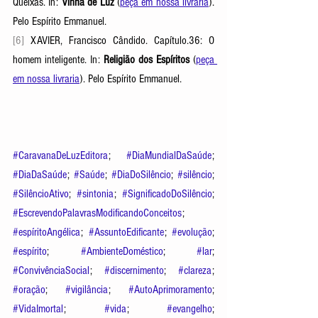
Queixas. In: 
Vinha de Luz
(
peça em nossa livraria
). 
P
elo Espírito Emmanuel. 
[6]
 XAVIER, Francisco Cândido. Capítulo.36: O 
homem inteligente. In: 
Religião dos Espíritos
(
peça 
em nossa livraria
). P
elo Espírito Emmanuel. 
#CaravanaDeLuzEditora
; 
#DiaMundialDaSaúde
; 
#DiaDaSaúde
; 
#Saúde
; 
#DiaDoSilêncio
; 
#silêncio
; 
#SilêncioAtivo
; 
#sintonia
; 
#SignificadoDoSilêncio
; 
#EscrevendoPalavrasModificandoConceitos
; 
#espíritoAngélica
; 
#AssuntoEdificante
; 
#evolução
; 
#espírito
; 
#AmbienteDoméstico
; 
#lar
; 
#ConvivênciaSocial
; 
#discernimento
; 
#clareza
; 
#oração
; 
#vigilância
; 
#AutoAprimoramento
; 
#VidaImortal
; 
#vida
; 
#evangelho
; 