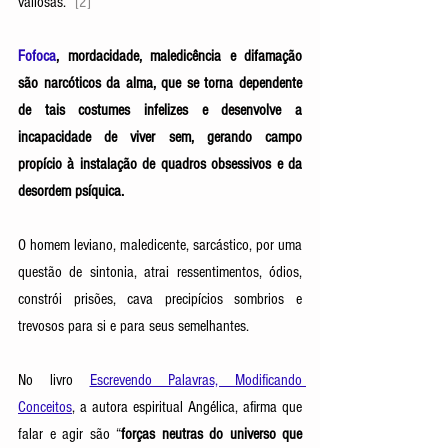
valiosas.” 
[2]
Fofoca
, 
mordacidade, maledicência e difamação 
são narcóticos da alma, que se torna dependente 
de tais costumes infelizes e desenvolve a 
incapacidade de viver sem, gerando campo 
propício à instalação de quadros obsessivos e da 
desordem psíquica.
O homem leviano, maledicente, sarcástico, por uma 
questão de sintonia, atrai ressentimentos, ódios, 
constrói prisões, cava precipícios sombrios e 
trevosos para si e para seus semelhantes. 
No livro 
Escrevendo Palavras, Modificando 
Conceitos
, a autora espiritual Angélica, afirma que 
falar e agir são “
forças neutras do universo que 