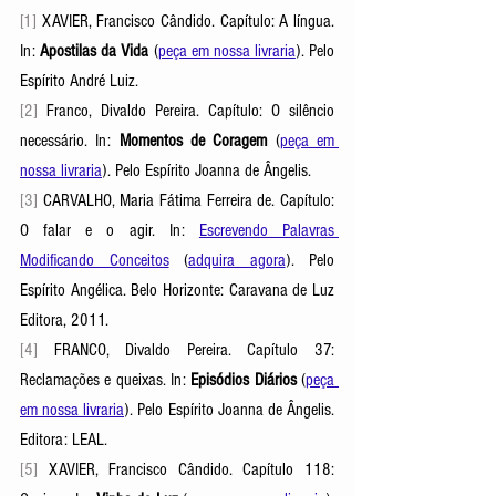
[1]
 XAVIER, Francisco Cândido. Capítulo: A língua. 
In: 
Apostilas da Vida
(
peça em nossa livraria
).
 Pelo 
Espírito André Luiz. 
[2]
 Franco, Divaldo Pereira. Capítulo: O silêncio 
necessário. In: 
Momentos de Coragem
(
peça em 
nossa livraria
). P
elo Espírito Joanna de Ângelis. 
[3] 
CARVALHO, Maria Fátima Ferreira de. Capítulo: 
O falar e o agir. In: 
Escrevendo Palavras 
Modificando Conceitos
 (
adquira agora
). Pelo 
Espírito Angélica. Belo Horizonte: Caravana de Luz 
Editora, 2011.
[4]
 FRANCO, Divaldo Pereira. Capítulo 37: 
Reclamações e queixas. In: 
Episódios Diários
(
peça 
em nossa livraria
). P
elo Espírito Joanna de Ângelis. 
Editora: LEAL. 
[5] 
XAVIER, Francisco Cândido. Capítulo 118: 