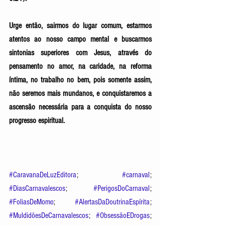
Urge então, sairmos do lugar comum, estarmos 
atentos ao nosso campo mental e buscarmos 
sintonias superiores com Jesus, através do 
pensamento no amor, na caridade, na reforma 
íntima, no trabalho no bem, pois somente assim, 
não seremos mais mundanos, e conquistaremos a 
ascensão necessária para a conquista do nosso 
progresso espiritual. 
#CaravanaDeLuzEditora
; 
#carnaval
; 
#DiasCarnavalescos
; 
#PerigosDoCarnaval
; 
#FoliasDeMomo
;  
#AlertasDaDoutrinaEspírita
; 
#MuldidõesDeCarnavalescos
; 
#ObsessãoEDrogas
; 