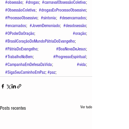
#obsessão
; 
#drogas
; 
#carnavalObsessãoColetiva
; 
#ObsessãoColetiva
; 
#drogasEoProcessoObsessivo
; 
#ProcessoObsessivo
; 
#sintonia
; 
#desencarnados
; 
#encarnados
; 
#JovemDemoniado
; 
#desobsessão
; 
#OPoderDaOração
; 
#oração
; 
#BrasilCoraçãoDoMundoPátriaDoEvangelho
; 
#PátriaDoEvangelho
; 
#BoaNovaDeJesus
; 
#TrabalhoNoBem
; 
#ProgressoEspiritual
; 
#CampanhaEmDefesaDaVida
; 
#vida
;  
#SigaSeuCaminhoEmPaz
; 
#paz
;
Ver tudo
Posts recentes