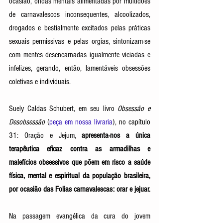
ocasião, ondas mentais alimentadas por multidões 
de carnavalescos inconsequentes, alcoolizados, 
drogados e bestialmente excitados pelas práticas 
sexuais permissivas e pelas orgias, sintonizam-se 
com mentes desencarnadas igualmente viciadas e 
infelizes, gerando, então, lamentáveis obsessões 
coletivas e individuais. 
Suely Caldas Schubert, em seu livro 
Obsessão e 
Desobsessão
 (
peça em nossa livraria
), no capítulo 
31: Oração e Jejum,
 apresenta-nos a única 
terapêutica eficaz contra as armadilhas e 
malefícios obsessivos que põem em risco a saúde 
física, mental e espiritual da população brasileira, 
por ocasião das Folias carnavalescas: orar e jejuar. 
Na passagem evangélica da cura do jovem 