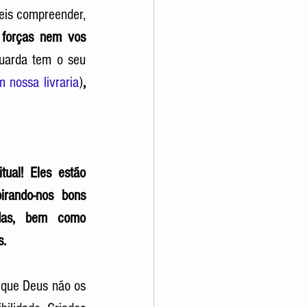
eis compreender, 
forças nem vos 
uarda tem o seu 
 nossa livraria
)
, 
ual! Eles estão 
rando-nos bons 
adas, bem como 
. 
 que Deus não os 