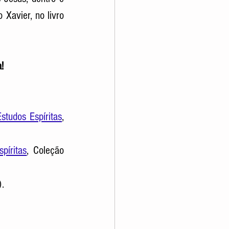
 Xavier, no livro 
!
studos Espíritas
, 
píritas
, Coleção 
).