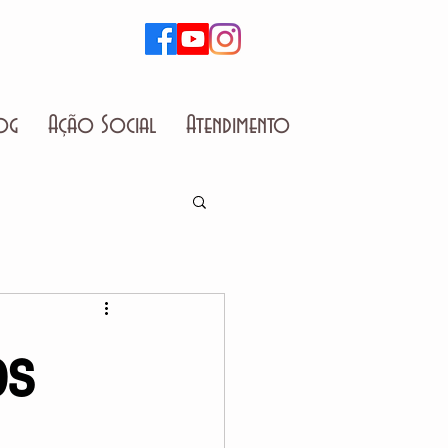
og
Ação Social
Atendimento
os