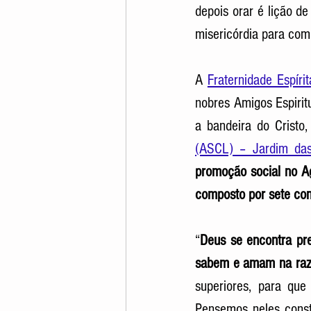
depois orar é lição d
misericórdia para com
A 
Fraternidade Espír
nobres Amigos Espirit
a bandeira do Cristo,
(ASCL) – Jardim das
promoção social no Ag
composto por sete comu
“
Deus se encontra pre
sabem e amam na razão
superiores, para que
Pensemos neles const