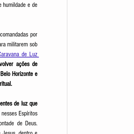
e humildade e de 
 comandadas por 
ra militarem sob 
Caravana de Luz 
olver ações de 
Belo Horizonte e 
itual. 
ntes de luz que 
nesses Espíritos 
ontade de Deus. 
Jesus, dentro e 