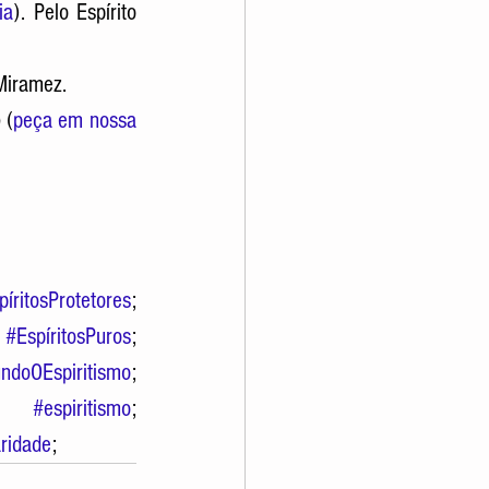
ia
). Pelo Espírito 
 Miramez.
 (
peça em nossa 
píritosProtetores
; 
 
#EspíritosPuros
; 
ndoOEspiritismo
; 
; 
#espiritismo
; 
ridade
;