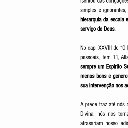
isentou das obrigações
simples e ignorantes,
hierarquia da escala e
serviço de Deus. 
No cap. XXVIII de “O 
pessoais, item 11, Al
sempre um Espírito Su
menos bons e generos
sua intervenção nos a
A prece traz até nós 
Divina, nós nos tor
atrasariam nosso adia