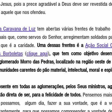
e Jesus, pois a prece agradável a Deus deve ser revestida d
 aquele que nos ofendeu. 
ita Caravana de Luz
 tem abertas várias frentes de trabalho
uais que, como servos do Senhor, arregimentam soldados pa
 que é a caridade. 
Uma dessas frentes é a 
Ação Social 
 Borboletas
 (
clique aqui
)
, que tem como objetivo desenv
lomerado Morro das Pedras, localizado na região oeste de 
nidades carentes do pão material, intelectual, moral e espir
sente em todas as aglomerações, pelos Seus ministros, age
 direta de ser, para a felicidade de todos.
 Pensemos mais 
 possamos,  algum dia, fazer a sua vontade, que é a v
antemente, para que possamos compreender a vontade de 