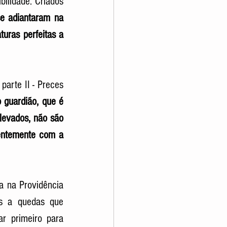
ilidade. Criados 
e adiantaram na 
uras perfeitas a 
, parte II - Preces 
 guardião, que é 
levados, não são 
entemente com a 
a na Providência 
s a quedas que 
r primeiro para 