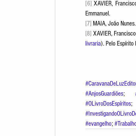
[6]
 XAVIER, Francisco
Emmanuel.
[7]
 MAIA, João Nunes. 
[8] 
XAVIER, Francisco 
livraria
). Pelo Espírit
#CaravanaDeLuzEdito
#AnjosGuardiões
; 
#OLivroDosEspíritos
#InvestigandoOLivroDo
#evangelho
; 
#Trabal