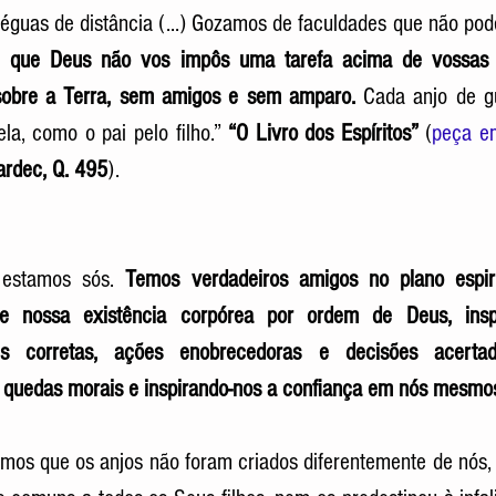
léguas de distância (...) Gozamos de faculdades que não pod
de que Deus não vos impôs uma tarefa acima de vossas 
sobre a Terra, sem amigos e sem amparo.
 Cada anjo de g
ela, como o pai pelo filho.” 
“O Livro dos Espíritos” 
(
peça em
ardec, Q. 495
). 
estamos sós. 
Temos verdadeiros amigos no plano espirit
 nossa existência corpórea por ordem de Deus, inspi
des corretas, ações enobrecedoras e decisões acert
 quedas morais e inspirando-nos a confiança em nós mesmos
mos que os anjos não foram criados diferentemente de nós,