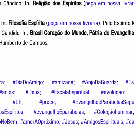
 Cândido. In: 
Religião dos Espíritos
 (
peça em nossa livrar
In: 
Filosofia Espírita
 (
peça em nossa livraria
). Pelo Espírito
Cândido. In: 
Brasil Coração do Mundo, Pátria do Evangelho
o Humberto de Campos.
ra
; 
#DiaDoAmigo
; 
#amizade
; 
#AnjoDaGuarda
; 
#Es
#anjos
; 
#Deus
; 
#EscalaEspiritual
; 
#evolução
;
; 
#LE
; 
#prece
; 
#EvangelhoeParábolasSegu
sEspíritos
; 
#evangelhoEparábolas
; 
#ColeçãoIluminar
hoNoBem
; 
#amorAOpróximo
; 
#Jesus
; 
#AmigosEspirituais
; 
#ca