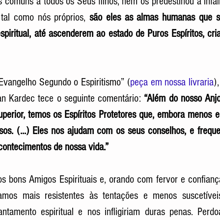
 comuns a todos os Seus filhos, nem os predestinou à infalib
 tal como nós próprios, 
são eles as almas humanas que s
spiritual, até ascenderem ao estado de Puros Espíritos, criat
Evangelho Segundo o Espiritismo” (
peça em nossa livraria
)
lan Kardec tece o seguinte comentário: 
“Além do nosso Anjo
perior, temos os Espíritos Protetores que, embora menos e
os. (...) Eles nos ajudam com os seus conselhos, e frequ
contecimentos de nossa vida.” 
os bons Amigos Espirituais e, orando com fervor e confianç
namos mais resistentes às tentações e menos suscetívei
ntamento espiritual e nos infligiriam duras penas. Perdoa