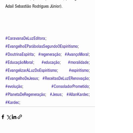
Adail Sebastião Rodrigues Júnior).
#CaravanaDeLuzEditora
; 
#EvangelhoEParábolasSegundoOEspiritismo
; 
#DoutrinaEspírita
; 
#regeneração
; 
#AvançoMoral
; 
#EducaçãoMoral
; 
#educação
; 
#moralidade
; 
#EvangelizarALuzDoEspiritismo
; 
#espiritismo
; 
#EvangelhoDeJesus
; 
#ReceitasDeLuzERenovação
; 
#evolução
; 
#ConsoladorPrometido
; 
#PlanetaDeRegeneração
; 
#Jesus
; 
#AllanKardec
; 
#Kardec
; 